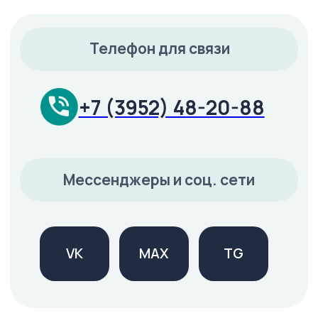
Пн – Пт: 09:00–20:00
Суббота: 09:00–14:00
Воскресенье: выходной
Услуги
Лечение зубов
Удаление зубов
Имплантация
Протезирование и виниры
Исправление прикуса
Профилактика и отбеливание
Консультация и диагностика
Лаборатория для врачей
О клинике
Врачи
До/После
Отзывы