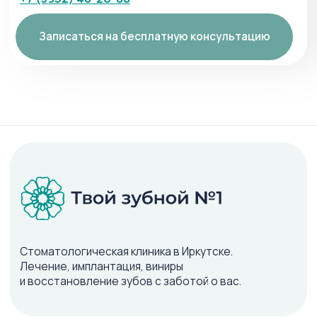
VK
MAX
TG
Филиалы
ул. 30-й Иркутской Дивизии,
26/1
1 этаж
Пн – Пт: 09:00–20:00
Суббота: 09:00–15:00
Воскресенье: выходной
ул. Декабрьских Событий, 109
1 этаж